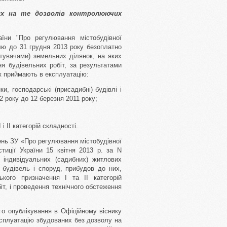
их на те дозволів контролюючих
аїни "Про регулювання містобудівної
олю до 31 грудня 2013 року безоплатно
тувачами) земельних ділянок, на яких
ня будівельних робіт, за результатами
ж приймають в експлуатацію:
ки, господарські (присадибні) будівлі і
2 року до 12 березня 2011 року;
і II категорій складності.
ень ЗУ «Про регулювання містобудівної
тиції України 15 квітня 2013 р. за N
 індивідуальних (садибних) житлових
 будівель і споруд, прибудов до них,
ького призначення I та II категорій
іт, і проведення технічного обстеження
го опублікування в Офіційному віснику
сплуатацію збудованих без дозволу на