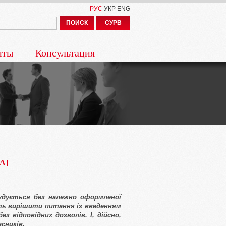
РУС
УКР
ENG
ПОИСК
СУРВ
нты
Консультация
A]
будується без належно оформленої
ть вирішити питання із введенням
з відповідних дозволів. І, дійсно,
сників.