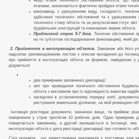
якщо етапи технічного обстеження об'єкта, що про
етапами, зазначаються фактично пройдені етапи техні
виконавець з урахуванням виду, складності, технічн
здійсненні технічного обстеження та з урахуванням 
технічного стану об'єкта та за результатами готує зві
будівельних конструкцій та інженерних мереж об'єкта.
Приблизний строк 5-7 днів.
Технічне обстеження п
на те суб’єктом господарювання (виконавцем), який діє 
2. Прийняття в експлуатацію об'єктів.
Замовник або його у
надсилає рекомендованим листом з описом вкладення до Інспекці
про прийняття в експлуатацію об'єкта за формою, наведеною у
додаються:
два примірники заповненої декларації;
звіт про проведення технічного обстеження будівел
об'єкта з висновком про їх відповідність вимогам надійн
засвідчені в установленому порядку копії: документ
ристування земельною ділянкою, на якій розміщено об'є
Інспекція розглядає документи, зазначені вище, та приймає ріше
повернення у строк протягом 10 робочих днів. Один примірник де
повертається замовнику, а другий залишається в Інспекції, яка
експлуатацію об'єкта є дата реєстрації декларації про готовність об'
Слід розуміти , що зареєстрована декларація є підставою для у