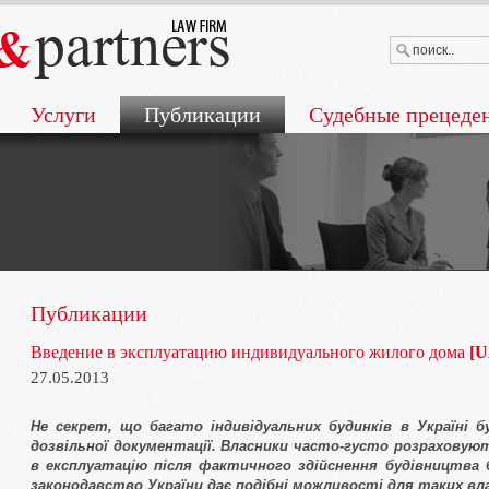
Услуги
Публикации
Судебные прецеде
Публикации
Введение в эксплуатацию индивидуального жилого дома
[U
27.05.2013
Не секрет, що багато індивідуальних будинків в Україні 
дозвільної документації. Власники часто-густо розраховую
в експлуатацію після фактичного здійснення будівництва бе
законодавство України дає подібні можливості для таких вла