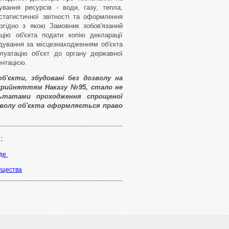
вання ресурсів - води, газу, тепла,
статистичної звітності та оформлення
згідно з якою Замовник зобов'язаний
ію об'єкта подати копію декларації
дування за місцезнаходженням об'єкта
луатацію об'єкт до органу державної
нтацією.
б'єкти, збудовані без дозволу на
 прийняттям Наказу №95, стало не
льтатами проходження спрощеної
зволу об'єкта оформляється право
:
оде
ущества