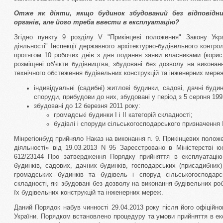
Отже як діяти, якщо будинок збудований без відповідн
органів, але його треба ввести в експлуатацію?
Згідно пункту 9 розділу V "Прикінцеві положення" Закону Укр
діяльності" Інспекції державного архітектурно-будівельного контр
протягом 10 робочих днів з дня подання заяви власниками (корис
розміщені об’єкти будівництва, збудовані без дозволу на виконан
технічного обстеження будівельних конструкцій та інженерних мере
індивідуальні (садибні) житлові будинки, садові, дачні будин
споруди, прибудови до них, збудовані у період з 5 серпня 199
збудовані до 12 березня 2011 року:
громадські будинки I і II категорій складності;
будівлі і споруди сільськогосподарського призначення I 
Мінрегіонбуд прийняло Наказ на виконання п. 9. Прикінцевих полож
діяльності» від 19.03.2013 N 95 Зареєстровано в Міністерстві юс
612/23144 Про затвердження Порядку прийняття в експлуатацію
будинків, садових, дачних будинків, господарських (присадибних)
громадських будинків та будівель і споруд сільськогосподарс
складності, які збудовані без дозволу на виконання будівельних роб
їх будівельних конструкцій та інженерних мереж.
Даний Порядок набув чинності 29.04.2013 року після його офіційно
України. Порядком встановлено процедуру та умови прийняття в ек