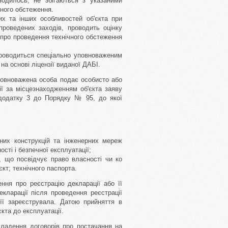
водилось, не збігаються з указаними
чного обстеження.
их та інших особливостей об'єкта при
проведених заходів, проводить оцінку
т про проведення технічного обстеження
роводиться спеціально уповноваженим
на основі ліцензії виданої ДАБІ.
повноважена особа подає особисто або
ї за місцезнаходженням об'єкта заяву
 додатку 3 до Порядку № 95, до якої
ьних конструкцій та інженерних мереж
ості і безпечної експлуатації;
а, що посвідчує право власності чи ко
кт; технічного паспорта.
ння про реєстрацію декларації або її
кларації після проведення реєстрації
 її зареєструвала. Датою прийняття в
єкта до експлуатації.
кладення договорів про постачання на