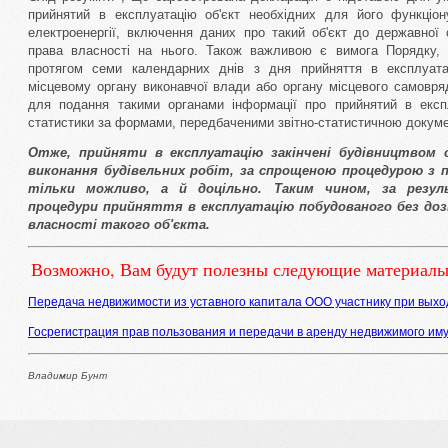
прийнятий в експлуатацію об'єкт необхідних для його функціону
електроенергії, включення даних про такий об'єкт до державної 
права власності на нього. Також важливою є вимога Порядку, 
протягом семи календарних днів з дня прийняття в експлуатац
місцевому органу виконавчої влади або органу місцевого самовря
для подання такими органами інформації про прийнятий в експ
статистики за формами, передбаченими звітно-статистичною докуме
Отже, прийняти в експлуатацію закінчені будівництвом о
виконання будівельних робіт, за спрощеною процедурою з
тільки можливо, а й доцільно. Таким чином, за резу
процедури прийняття в експлуатацію побудованого без до
власності такого об'єкта.
Возможно, Вам будут полезны следующие материалы
Передача недвижимости из уставного капитала ООО участнику при вых
Госрегистрация прав пользования и передачи в аренду недвижимого им
Владимир Бунт