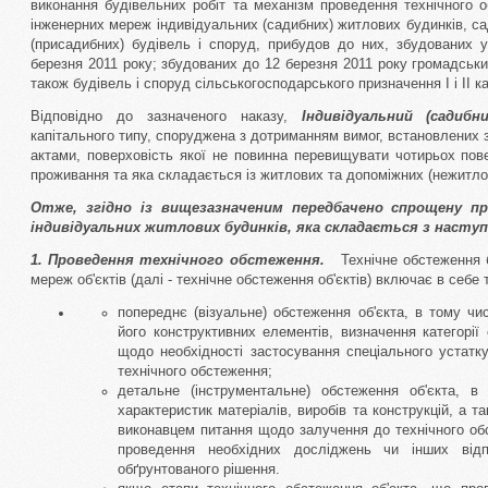
виконання будівельних робіт та механізм проведення технічного о
інженерних мереж індивідуальних (садибних) житлових будинків, са
(присадибних) будівель і споруд, прибудов до них, збудованих 
березня 2011 року; збудованих до 12 березня 2011 року громадських 
також будівель і споруд сільськогосподарського призначення I і II ка
Відповідно до зазначеного наказу,
Індивідуальний (садиб
капітального типу, споруджена з дотриманням вимог, встановлених
актами, поверховість якої не повинна перевищувати чотирьох пове
проживання та яка складається із житлових та допоміжних (нежитло
Отже, згідно із вищезазначеним передбачено спрощену пр
індивідуальних житлових будинків, яка складається з наступ
1. Проведення технічного обстеження.
Технічне обстеження 
мереж об'єктів (далі - технічне обстеження об'єктів) включає в себе т
попереднє (візуальне) обстеження об'єкта, в тому чи
його конструктивних елементів, визначення категорії 
щодо необхідності застосування спеціального устатк
технічного обстеження;
детальне (інструментальне) обстеження об'єкта, в
характеристик матеріалів, виробів та конструкцій, а 
виконавцем питання щодо залучення до технічного об
проведення необхідних досліджень чи інших відп
обґрунтованого рішення.