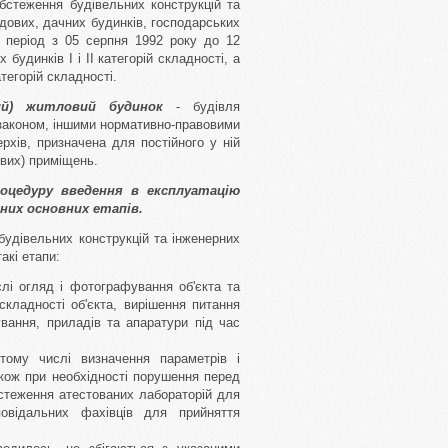
бстеження будівельних конструкцій та
дових, дачних будинків, господарських
у період з 05 серпня 1992 року до 12
будинків I і II категорій складності, а
тегорій складності.
ний) житловий будинок
- будівля
 законом, іншими нормативно-правовими
рхів, призначена для постійного у ній
вих) приміщень.
оцедуру введення в експлуатацію
них основних етапів.
будівельних конструкцій та інженерних
акі етапи:
слі огляд і фотографування об'єкта та
складності об'єкта, вирішення питання
ування, приладів та апаратури під час
 тому числі визначення параметрів і
також при необхідності порушення перед
стеження атестованих лабораторій для
овідальних фахівців для прийняття